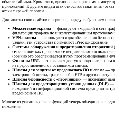
обмене файлами. Кроме того, вредоносные программы могут пр
приложений. К другим видам атак относятся атаки типа «отказ 
атаки с кражей паролей.
Для защиты своих сайтов и сервисов, наряду с обучением пол
Межсетевые экраны
— фильтруют входящий в сеть тра
фильтрации трафика по инкапсулированным протоколам 
VPN-шлюзы
— используются для обеспечения безопасно
узлами, эти устройства применяют
IPsec-шифрование
.
Системы обнаружения и предотвращения вторжений (
сетью в поисках признаков ее неправильного использова
(обычно это обеспечивается путем программирования фу
Фильтры URL
— закрывают доступ к подозрительным
в
из предоставленного поставщиком списка.
Шлюзы для защиты от вредоносного ПО и спама
— пре
электронной почты, трафика веб и FTP и других поступа
Шлюзы безопасности с «песочницей»
— проверяют данны
Шлюзы для предотвращения утечки данных (DLP)
— б
исходящий из информационной системы предприятия траф
вредоносным ПО.
Многие из указанных выше функций теперь объединены в одно
поколения.