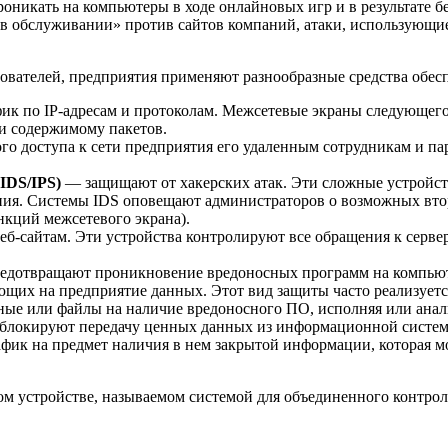
оникать на компьютеры в ходе онлайновых игр и в результате б
в обслуживании» против сайтов компаний, атаки, использующие у
ьзователей, предприятия применяют разнообразные средства обе
фик по
IP-адресам
и протоколам. Межсетевые экраны следующег
и содержимому пакетов.
го доступа к сети предприятия его удаленным сотрудникам и п
IDS/IPS)
— защищают от хакерских атак. Эти сложные устройст
ния. Системы IDS оповещают администраторов о возможных втор
нкций межсетевого экрана).
еб-сайтам
. Эти устройства контролируют все обращения к сервер
дотвращают проникновение вредоносных программ на компьюте
ющих на предприятие данных. Этот вид защиты часто реализуетс
е или файлы на наличие вредоносного ПО, исполняя или анализи
локируют передачу ценных данных из информационной системы
ик на предмет наличия в нем закрытой информации, которая мо
м устройстве, называемом системой для объединенного контро