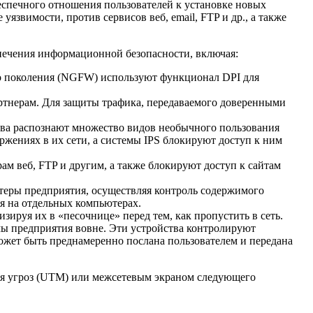
еспечного отношения пользователей к установке новых
язвимости, против сервисов веб, email, FTP и др., а также
спечения информационной безопасности, включая:
о поколения (NGFW) используют функционал DPI для
артнерам. Для защиты трафика, передаваемого доверенными
ва распознают множество видов необычного пользования
жениях в их сети, а системы IPS блокируют доступ к ним
ам веб, FTP и другим, а также блокируют доступ к сайтам
ры предприятия, осуществляя контроль содержимого
я на отдельных компьютерах.
руя их в «песочнице» перед тем, как пропустить в сеть.
 предприятия вовне. Эти устройства контролируют
жет быть преднамеренно послана пользователем и передана
ля угроз (UTM) или межсетевым экраном следующего