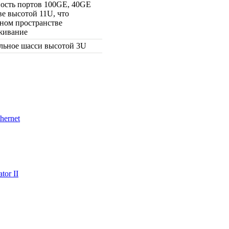
ность портов 100GE, 40GE
ве высотой 11U, что
чном пространстве
живание
льное шасси высотой 3U
hernet
or II