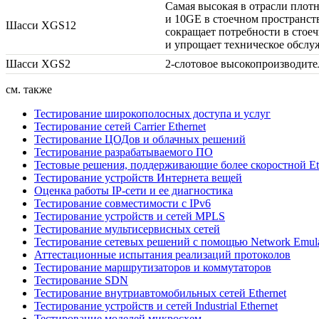
Самая высокая в отрасли плот
и 10GE в стоечном пространст
Шасси XGS12
сокращает потребности в стое
и упрощает техническое обслу
Шасси XGS2
2-слотовое
высокопроизводите
см. также
Тестирование широкополосных доступа и услуг
Тестирование сетей Carrier Ethernet
Тестирование ЦОДов и облачных решений
Тестирование разрабатываемого ПО
Тестовые решения, поддерживающие более скоростной Et
Тестирование устройств Интернета вещей
Оценка работы IP-сети и ее диагностика
Тестирование совместимости с IPv6
Тестирование устройств и сетей MPLS
Тестирование мультисервисных сетей
Тестирование сетевых решений с помощью Network Emulat
Аттестационные испытания реализаций протоколов
Тестирование маршрутизаторов и коммутаторов
Тестирование SDN
Тестирование внутриавтомобильных сетей Ethernet
Тестирование устройств и сетей Industrial Ethernet
Тестирование моделей микросхем