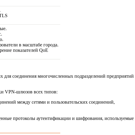
.
TLS
ые.
.
о.
зователи в масштабе города.
рение показателей QoE
ых для соединения многочисленных подразделений предприятий
ики
VPN-шлюзов
всех типов:
инений между сетями и пользовательских соединений,
енные протоколы аутентификации и шифрования, используемые в