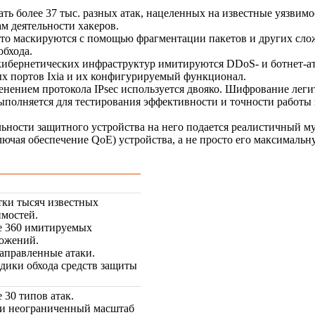
ть более 37 тыс. разных атак, нацеленных на известные уязвим
ам деятельности хакеров.
то маскируются с помощью фрагментации пакетов и других сло
обхода.
 кибернетических инфраструктур имитируются DDoS- и
ботнет-а
х портов Ixia и их конфигурируемый функционал.
нением протокола IPsec используется двояко. Шифрование леги
ыполняется для тестирования эффективности и точности работы 
ьности защитного устройства на него подается реалистичный м
лючая обеспечение QoE) устройства, а не просто его максималь
тки тысяч известных
имостей.
е 360 имитируемых
ожений.
аправленные атаки.
дики обхода средств защиты
 30 типов атак.
и неограниченный масштаб