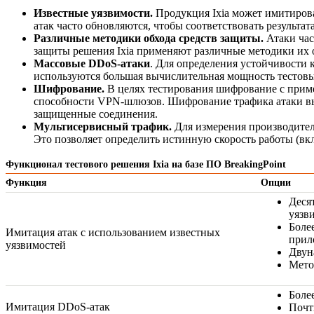
Известные уязвимости.
Продукция Ixia может имитирова
атак часто обновляются, чтобы соответствовать результат
Различные методики обхода средств защиты.
Атаки час
защиты решения Ixia применяют различные методики их 
Массовые
DDoS-атаки
. Для определения устойчивости
используются большая вычислительная мощность тестовы
Шифрование.
В целях тестирования шифрование с приме
способности
VPN-шлюзов
. Шифрование трафика атаки в
защищенные соединения.
Мультисервисный трафик.
Для измерения производител
Это позволяет определить истинную скорость работы (вк
Функционал тестового решения Ixia на базе ПО BreakingPoint
Функция
Опции
Деся
уязв
Боле
Имитация атак с использованием известных
прил
уязвимостей
Двун
Мето
Более
Имитация DDoS-атак
Почт