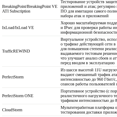
Тестирование устройств защит
BreakingPoint/BreakingPoint VE
приложений и атак; регулярно
ATI Subscription
ПО для имитации самого полно
набора атак и приложений
Хорошо масштабируемая подд
IxLoad/IxLoad VE
и IPsec для проверки работы 
информационной безопасност
Виртуальное устройство, исп
о трафике действующей сети 
для повышения степени реалис
TrafficREWIND
выдаваемого тестовым решение
что улучшает анализ сбоев и а
перед вводом в эксплуатацию
Из шасси высотой 11U нагрузо
выдают смешанный трафик ата
PerfectStorm
интенсивностью до 960 Гбит/с
сеансов работы пользователей
Портативное устройство (с пор
PerfectStorm ONE
реалистичного нагрузочного 
трафиком интенсивностью до 8
Мультитерабитная платформа о
CloudStorm
тестирования доставки прилож