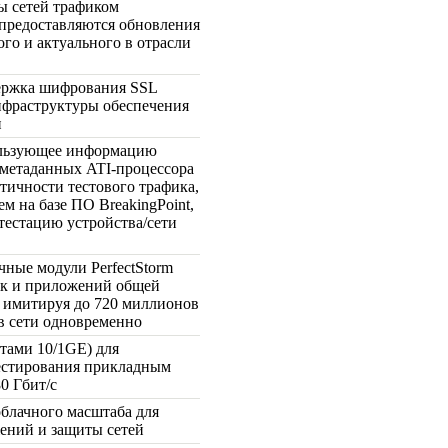
ы сетей трафиком
 предоставляются обновления
го и актуального в отрасли
ержка шифрования SSL
инфраструктуры обеспечения
и
ользующее информацию
в метаданных
ATI-процессора
тичности тестового трафика,
м на базе ПО BreakingPoint,
ттестацию устройства/сети
чные модули PerfectStorm
к и приложений общей
, имитируя до 720 миллионов
 в сети одновременно
тами 10/1GE) для
тестирования прикладным
0 Гбит/с
блачного масштаба для
ений и защиты сетей