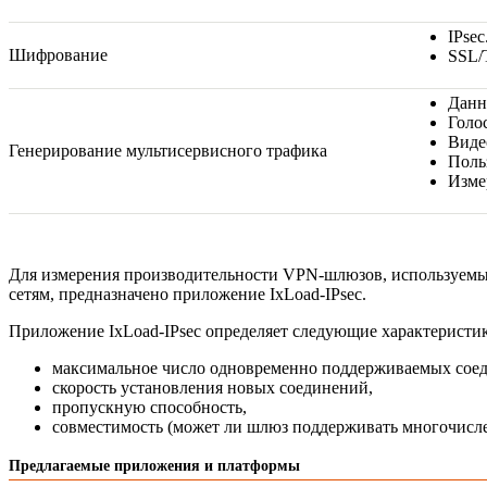
IPsec
Шифрование
SSL/
Данн
Голос
Виде
Генерирование мультисервисного трафика
Поль
Изме
Для измерения производительности
VPN-шлюзов
, используем
сетям, предназначено приложение
IxLoad-IPsec
.
Приложение
IxLoad-IPsec
определяет следующие характерист
максимальное число одновременно поддерживаемых соед
скорость установления новых соединений,
пропускную способность,
совместимость (может ли шлюз поддерживать многочисл
Предлагаемые приложения и платформы