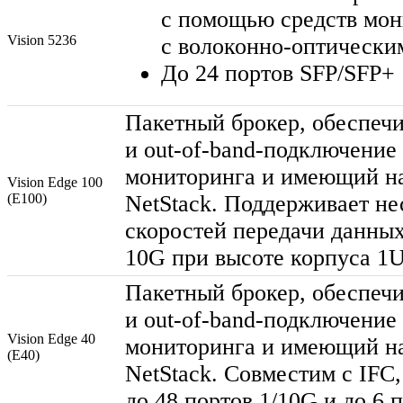
с помощью средств мон
Vision 5236
с
волоконно-оптически
До 24 портов SFP/SFP+
Пакетный брокер, обеспечи
и out-
of-band-подключение
мониторинга и имеющий н
Vision Edge 100
(E100)
NetStack. Поддерживает не
скоростей передачи данных
10G при высоте корпуса 1
Пакетный брокер, обеспечи
и out-
of-band-подключение
Vision Edge 40
мониторинга и имеющий н
(E40)
NetStack. Совместим с IFC
до 48 портов 1/10G и до 6 