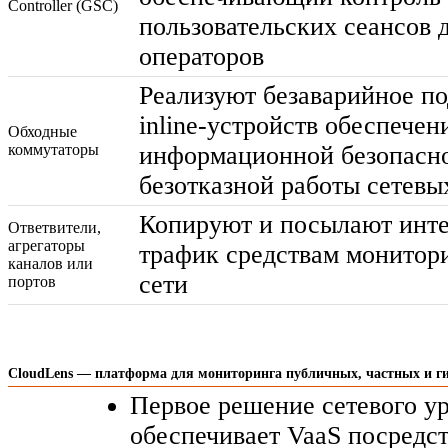
Controller (GSC)
пользовательских сеансов 
операторов
Реализуют безаварийное п
inline-устройств
обеспечен
Обходные
коммутаторы
информационной безопасно
безотказной работы сетевы
Копируют и посылают инт
Ответвители,
агрегаторы
трафик средствам монитор
каналов или
сети
портов
CloudLens — платформа для мониторинга публичных, частных и г
Первое решение сетевого ур
обеспечивает VaaS посредст