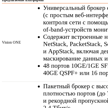
Предлагаемые платформы
Универсальный брокер 
(с простым
веб-интерф
контроля сети с помощью
of-band-устройств
монит
Содержит встроенные 
Vision ONE
NetStack, PacketStack, 
и AppStack, включая д
маскирование данных и
48 портов 10GE/1GE SF
40GE QSPF+ или 16 по
Пакетный брокер с выс
плотностью портов (до 
и рекордной пропускно
2,4 Тбит/с.