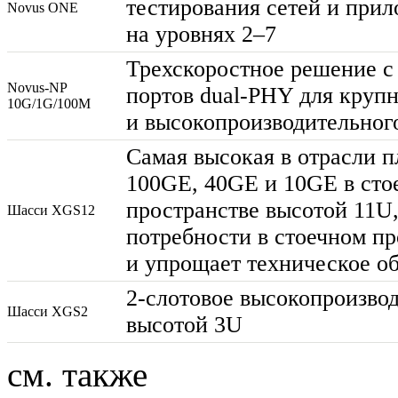
тестирования сетей и при
Novus ONE
на уровнях 2–7
Трехскоростное решение с
Novus-NP
портов
dual-PHY
для круп
10G/1G/100M
и высокопроизводительног
Самая высокая в отрасли п
100GE, 40GE и 10GE в сто
пространстве высотой 11U,
Шасси XGS12
потребности в стоечном пр
и упрощает техническое о
2-слотовое
высокопроизвод
Шасси XGS2
высотой 3U
см. также