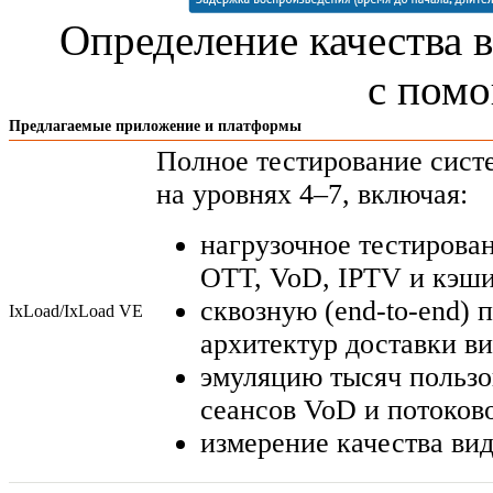
Определение качества в
с пом
Предлагаемые приложение и платформы
Полное тестирование сист
на уровнях 4–7, включая:
нагрузочное тестирова
OTT, VoD, IPTV и кэши
сквозную (
end-to-end
) 
IxLoad/IxLоad VE
архитектур доставки ви
эмуляцию тысяч пользо
сеансов VoD и потоков
измерение качества ви