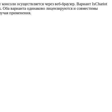
ту консоли осуществляется через
веб-браузер
. Вариант IxChariot
s. Оба варианта одинаково лицензируются и совместимы
лучая применения.