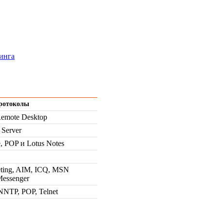
инга
ротоколы
 Remote Desktop
 Server
, POP и Lotus Notes
eting, AIM, ICQ, MSN
Messenger
NTP, POP, Telnet