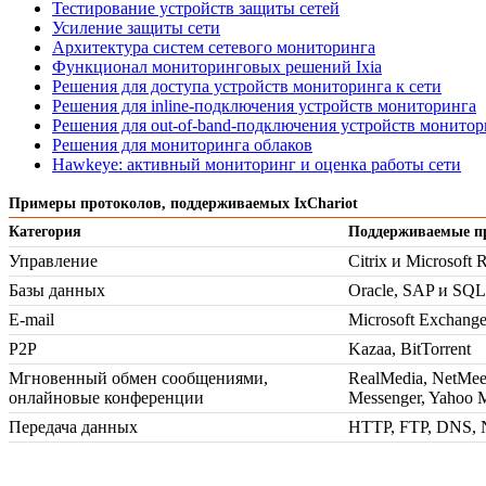
Тестирование устройств защиты сетей
Усиление защиты сети
Архитектура систем сетевого мониторинга
Функционал мониторинговых решений Ixia
Решения для доступа устройств мониторинга к сети
Решения для inline-подключения устройств мониторинга
Решения для out-of-band-подключения устройств монитор
Решения для мониторинга облаков
Hawkeye: активный мониторинг и оценка работы сети
Примеры протоколов, поддерживаемых IxChariot
Категория
Поддерживаемые п
Управление
Citrix и Microsoft
Базы данных
Oracle, SAP и SQL
E-mail
Microsoft Exchange
P2P
Kazaa, BitTorrent
Мгновенный обмен сообщениями,
RealMedia, NetMe
онлайновые конференции
Messenger, Yahoo 
Передача данных
HTTP, FTP, DNS, N