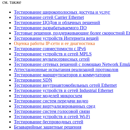
см. также
Тестирование широкополосных доступа и услуг
Тестирование сетей Carrier Ethernet
Тестирование ЦОДов и облачных решений
Тестирование разрабатываемого ПО
Тестовые решения, поддерживающие более скоростной Et
Тестирование устройств Интернета вещей
Оценка работы IP-сети и ее диагностика
Тестирование совместимости с IPv6
Тестирование устройств и сетей MPLS
Тестирование мультисервисных сетей
Тестирование сетевых решений с помощью Network Emulat
Аттестационные испытания реализаций протоколов
Тестирование маршрутизаторов и коммутаторов
Тестирование SDN
Тестирование внутриавтомобильных сетей Ethernet
Тестирование устройств и сетей Industrial Ethernet
Тестирование моделей микросхем
Тестирование систем передачи видео
Тестирование виртуализированных сред
Тестирование систем голосовой связи
Тестирование устройств и сетей
Wi-Fi
Тестирование беспроводных сетей
Безаварийные защитные решения