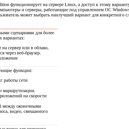
Edition функционирует на сервере Linux, а доступ к этому вариан
 компьютеры и серверы, работающие под управлением ОС Window
льзователь может выбрать наилучший вариант для конкретного с
овыми сценариями для более
х вариантах:
 на сервер или в облако,
ся через
веб-браузер
.
иложение
дующие функции:
г работы сети
и маршрутизации.
приложений на скорости
ей между оконечными
лоса, видео, смешанного
ые точки для широкого