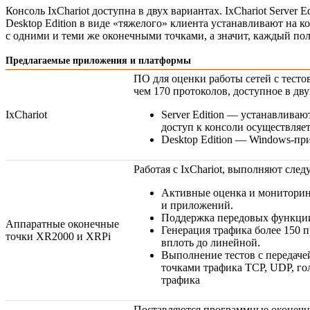
Консоль IxChariot доступна в двух вариантах. IxChariot Server 
Desktop Edition в виде «тяжелого» клиента устанавливают на
с одними и теми же оконечными точками, а значит, каждый по
Предлагаемые приложения и платформы
ПО для оценки работы сетей с тест
чем 170 протоколов, доступное в дву
IxChariot
Server Edition — устанавливают
доступ к консоли осуществляет
Desktop Edition —
Windows-пр
Работая с IxChariot, выполняют сле
Активные оценка и мониторин
и приложений.
Поддержка передовых функци
Аппаратные оконечные
Генерация трафика более 150 
точки XR2000 и XRPi
вплоть до линейной.
Выполнение тестов с передач
точками трафика TCP, UDP, го
трафика
Поставляются программные оконечн