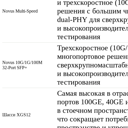
и трехскоростное
(10
решения с большим ч
Novus
Multi-Speed
dual-PHY
для сверхк
и высокопроизводите
тестирования
Трехскоростное (10G
многопортовое решен
Novus 10G/1G/100M
сверхкрупномасштаб
32-Port
SFP+
и высокопроизводите
тестирования
Самая высокая в отра
портов 100GE, 40GE 
в стоечном пространс
Шасси XGS12
что сокращает потреб
пространстве и упрощ