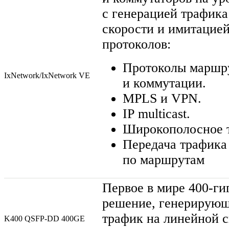
c генерацией трафика
скорости и имитацие
протоколов:
Протоколы маршр
IxNetwork/IxNetwork VE
и коммутации.
MPLS и VPN.
IP multicast.
Широкополосное т
Передача трафика
по маршрутам
Первое в мире
400-ги
решение, генерирующ
трафик на линейной 
K400
QSFP-DD
400GE