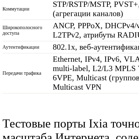
STP/RSTP/MSTP, PVST+
Коммутации
(агрегации каналов)
ANCP, PPPoX, DHCPv4/v6
Широкополосного
доступа
L2TPv2, атрибуты RADI
802.1x,
веб-аутентифика
Аутентификации
Ethernet, IPv4, IPv6, V
multi-label
, L2/L3 MPLS
Передачи трафика
6VPE, Multicast (группо
Multicast VPN
Тестовые порты Ixia точн
масштаба Интернета, со