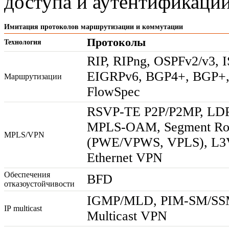
доступа и аутентификации
Имитация протоколов маршрутизации и коммутации
Протоколы
Технология
RIP, RIPng, OSPFv2/v3, I
EIGRPv6, BGP4+, BGP+
Маршрутизации
FlowSpec
RSVP-TE
P2P/P2MP, LD
MPLS-OAM
, Segment R
MPLS/VPN
(PWE/VPWS, VPLS), L3
Ethernet VPN
Обеспечения
BFD
отказоустойчивости
IGMP/MLD,
PIM-SM
/SS
IP multicast
Multicast VPN