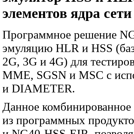
элементов ядра сети
Программное
решение
NG
эмуляцию HLR и HSS (баз
2G, 3G и 4G) для тестир
MME, SGSN и MSC с испо
и DIAMETER.
Данное комбинированное 
из программных продукт
и
NG40-HSS-EIR
, позвол