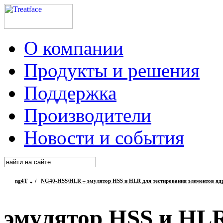
О компании
Продукты и решения
Поддержка
Производители
Новости и события
ng4T
/
NG40-HSS/HLR – эмулятор HSS и HLR для тестирования элементов ядр
эмулятор HSS и HLR