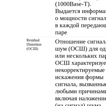
(
1000Base-T
).
Выдается информа
о мощности сигна
в каждой передаю
паре
Residual
Отношение сигнал
Distortion
шум (ОСШ) для од
(ОСШ)
или нескольких па
ОСШ характеризуе
некорректируемые
искажения формы
сигнала, вызванны
любыми причинам
включая наложени
(на сигнал) шума