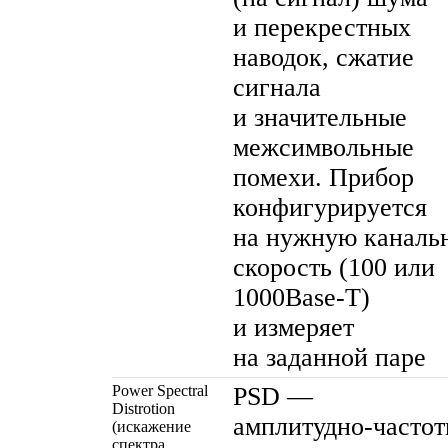
и перекрестных
наводок, сжатие
сигнала
и значительные
межсимвольные
помехи. Прибор
конфигурируется
на нужную каналь
скорость (100 или
1000Base-T
)
и измеряет
на заданной паре
Power Spectral
PSD —
Distrotion
амплитудно-частот
(искажение
спектра