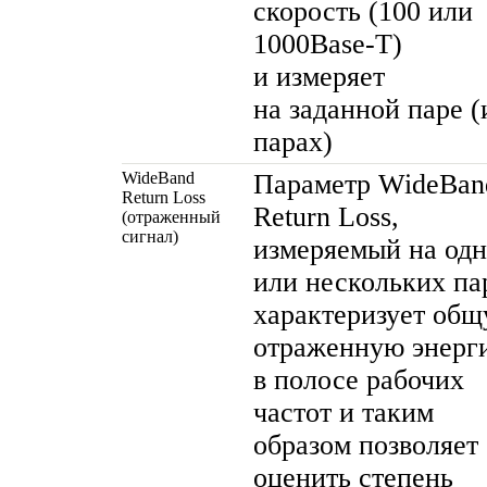
скорость (100 или
1000Base-T
)
и измеряет
на заданной паре (
парах)
WideBand
Параметр WideBan
Return Loss
Return Loss,
(отраженный
сигнал)
измеряемый на од
или нескольких па
характеризует об
отраженную энерг
в полосе рабочих
частот и таким
образом позволяет
оценить степень