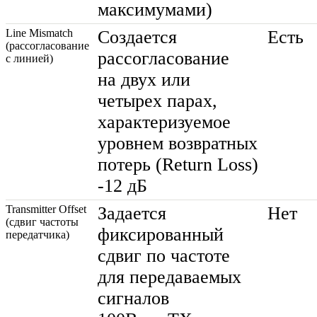
максимумами)
Line Mismatch
Создается
Есть
(рассогласование
рассогласование
с линией)
на двух или
четырех парах,
характеризуемое
уровнем возвратных
потерь (Return Loss)
-12 дБ
Transmitter Offset
Задается
Нет
(cдвиг частоты
фиксированный
передатчика)
сдвиг по частоте
для передаваемых
сигналов