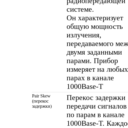
радиопередающей
системе.
Он характеризует
общую мощность
излучения,
передаваемого ме
двумя заданными
парами. Прибор
измеряет на любых
парах в канале
1000Base-T
Pair Skew
Перекос задержки
(перекос
передачи сигналов
задержки)
по парам в канале
1000Base-T
. Каждо