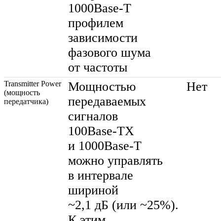
1000Base-T
профилем
зависимости
фазового шума
от частоты
Transmitter Power
Мощностью
Нет
(мощность
передаваемых
передатчика)
сигналов
100Base-TX
и
1000Base-T
можно управлять
в интервале
шириной
~2,1 дБ (или ~25%).
К этим