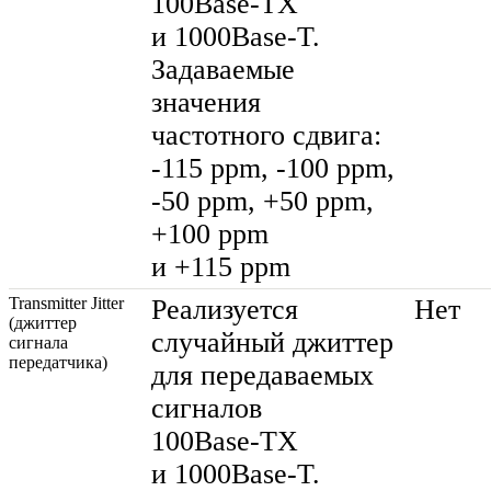
100Base-TX
и
1000Base-T
.
Задаваемые
значения
частотного сдвига:
-115 ppm, -100 ppm,
-50 ppm, +50 ppm,
+100 ppm
и +115 ppm
Transmitter Jitter
Реализуется
Нет
(джиттер
случайный джиттер
сигнала
передатчика)
для передаваемых
сигналов
100Base-TX
и
1000Base-T
.