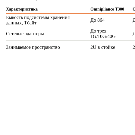
Характеристика
Omnipliance T300
O
Емкость подсистемы хранения
До 864
Д
данных, Тбайт
До трех
Сетевые адаптеры
Д
1G/10G/40G
Занимаемое пространство
2U в стойке
2