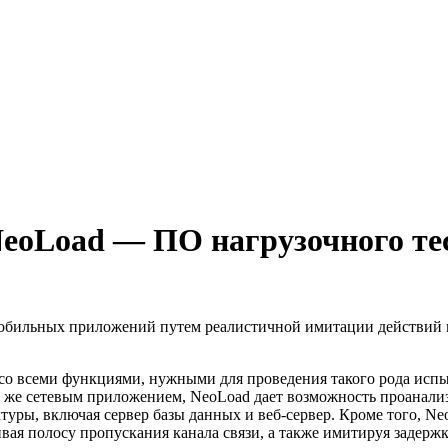
eoLoad — ПО нагрузочного те
мобильных приложений путем реалистичной имитации действий п
о всеми функциями, нужными для проведения такого рода испы
 же сетевым приложением, NeoLoad дает возможность проанализ
ктуры, включая сервер базы данных и
веб-сервер
. Кроме того, N
ивая полосу пропускания канала связи, а также имитируя задерж