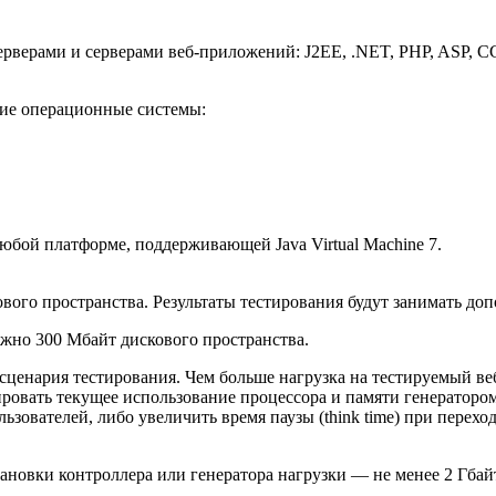
ерверами
и серверами
веб-приложений
: J2EE, .NET, PHP, ASP, 
ие операционные системы:
юбой платформе, поддерживающей Java Virtual Machine 7.
вого пространства. Результаты тестирования будут занимать до
ужно 300 Мбайт дискового пространства.
сценария тестирования. Чем больше нагрузка на тестируемый
ве
ровать текущее использование процессора и памяти генератором
ователей, либо увеличить время паузы (think time) при перехо
новки контроллера или генератора нагрузки — не менее 2 Гбай