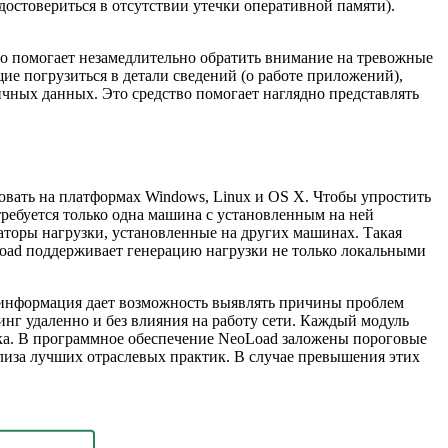
достовериться в отсутствии утечки оперативной памяти).
то помогает незамедлительно обратить внимание на тревожные
ие погрузиться в детали сведений (о работе приложений),
ичных данных. Это средство помогает наглядно представлять
вать на платформах Windows, Linux и OS X. Чтобы упростить
требуется только одна машина с установленным на ней
аторы нагрузки, установленные на других машинах. Такая
Load поддерживает генерацию нагрузки не только локальными
 информация дает возможность выявлять причины проблем
нг удаленно и без влияния на работу сети. Каждый модуль
ка. В программное обеспечение NeoLoad заложены пороговые
лиза лучших отраслевых практик. В случае превышения этих