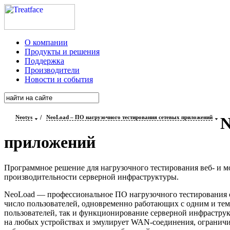
О компании
Продукты и решения
Поддержка
Производители
Новости и события
Neotys
/
NeoLoad – ПО нагрузочного тестирования сетевых приложений
N
приложений
Программное
решение для нагрузочного тестирования веб- и 
производительности серверной инфраструктуры.
NeoLoad — профессиональное ПО нагрузочного тестирования с
число пользователей, одновременно работающих с одним и тем
пользователей, так и функционирование серверной инфрастру
на любых устройствах и эмулирует
WAN-соединения
, огранич