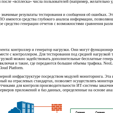
после «всплеска» числа пользователей (например, желательно у
е значимые результаты тестирования и сообщения об ошибках. Э
 ПО имеются средства глубокого анализа информации, позволяющ
ое средство генерации отчетов с возможностями сравнения разл
нта: контроллер и генератор нагрузки. Они могут функциониро
месте с контроллером. Для тестирования под средней нагрузкой 
агрузкой можно задействовать дополнительные бесплатные генер
 включая и такие, где передаются большие объемы трафика. Neo
oud Platform.
верной инфраструктуре посредством модулей мониторинга. Эта
ый на отраслевых стандартах, позволяет осуществлять монитори
етчиками для контроля производительности
ИТ-системы
заказчи
ерверов приложений и баз данных, определенные на основе ана