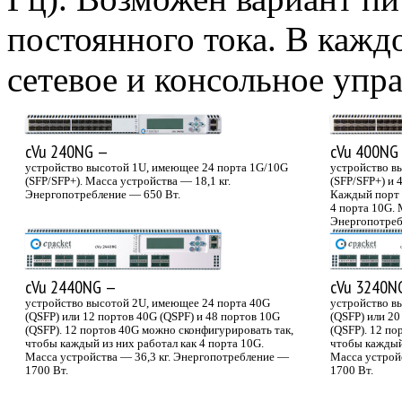
постоянного тока. В каж
сетевое и консольное упра
cVu 240NG —
cVu 400NG
устройство высотой 1U, имеющее 24 порта 1G/10G
устройство в
(SFP/SFP+). Масса устройства — 18,1 кг.
(SFP/SFP+) и 
Энергопотребление — 650 Вт.
Каждый порт 
4 порта 10G. 
Энергопотреб
cVu 2440NG —
cVu 3240N
устройство высотой 2U, имеющее 24 порта 40G
устройство в
(QSFP) или 12 портов 40G (QSPF) и 48 портов 10G
(QSFP) или 20
(QSFP). 12 портов 40G можно сконфигурировать так,
(QSFP). 12 по
чтобы каждый из них работал как 4 порта 10G.
чтобы каждый 
Масса устройства — 36,3 кг. Энергопотребление —
Масса устрой
1700 Вт.
1700 Вт.