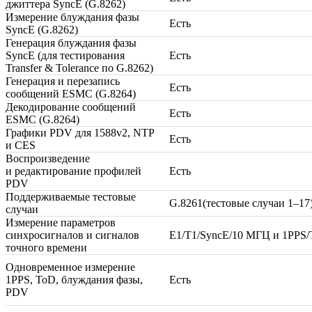
джиттера SyncE (G.8262)
Измерение блуждания фазы
Есть
SyncE (G.8262)
Генерация блуждания фазы
SyncE (для тестирования
Есть
Transfer & Tolerance по G.8262)
Генерация и перезапись
Есть
сообщений ESMC (G.8264)
Декодирование сообщений
Есть
ESMC (G.8264)
Графики PDV для 1588v2, NTP
Есть
и CES
Воспроизведение
и редактирование профилей
Есть
PDV
Поддерживаемые тестовые
G.8261(тестовые случаи 1–17
случаи
Измерение параметров
синхросигналов и сигналов
E1/T1/SyncE/10 МГЦ и 1PPS
точного времени
Одновременное измерение
1PPS, ToD, блуждания фазы,
Есть
PDV