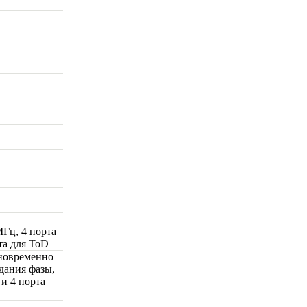
МГц, 4 порта
та для ToD
новременно –
дания фазы,
 и 4 порта