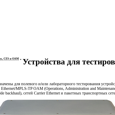
тях, CES и ОАМ
Устройства для тестиро
азначены для полевого и/или лабораторного тестирования устрой
 Ethernet/
MPLS-TP
OAM (Operations, Administration and Maintena
 backhaul), сетей Carrier Ethernet и пакетных транспортных сет