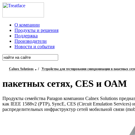
О компании
Продукты и решения
Поддержка
Производители
Новости и события
Calnex Solutions
/
Устройства для тестирования синхронизации в пакетных се
пакетных сетях, CES и ОАМ
Продукты
семейства Paragon компании Calnex Solutions предн
как IEEE 1588v2 (PTP), SyncE, CES (Circuit Emulation Services) и
распределительных инфраструктур сетей мобильной связи (mobile