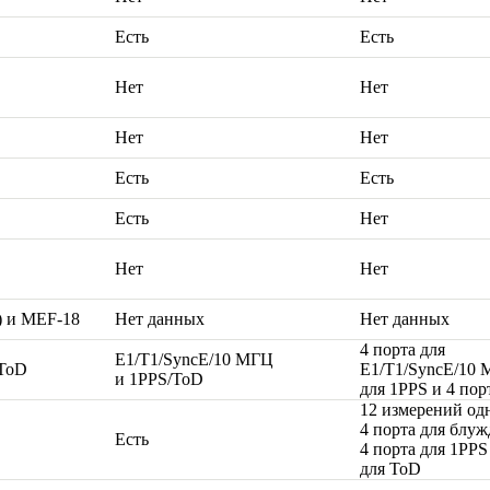
Есть
Есть
Нет
Нет
Нет
Нет
Есть
Есть
Есть
Нет
Нет
Нет
) и MEF-18
Нет данных
Нет данных
4 порта для
E1/T1/SyncE/10 МГЦ
/ToD
E1/T1/SyncE/10 
и 1PPS/ToD
для 1PPS и 4 пор
12 измерений од
4 порта для блуж
Есть
4 порта для 1PPS
для ToD