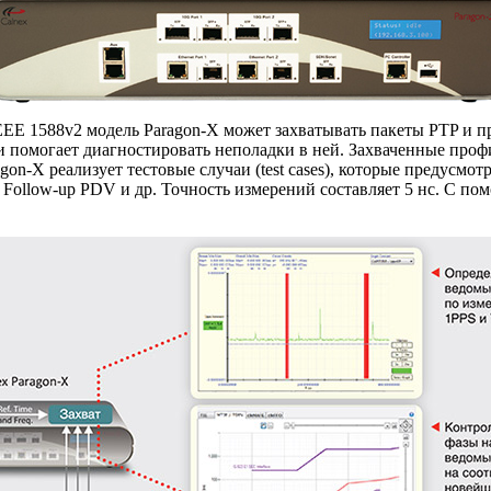
IEEE 1588v2 модель
Paragon-X
может захватывать пакеты PTP и про
и помогает диагностировать неполадки в ней. Захваченные про
agon-X
реализует тестовые случаи (test cases), которые предусм
,
Follow-up
PDV и др. Точность измерений составляет 5 нс. С по