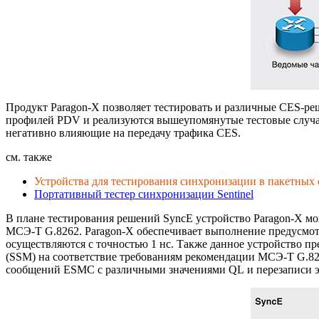
Продукт
Paragon-X
позволяет тестировать и различные
CES-ре
профилей PDV и реализуются вышеупомянутые тестовые случаи
негативно влияющие на передачу трафика CES.
см. также
Устройства для тестирования синхронизации в пакетных
Портативный тестер синхронизации Sentinel
В плане тестирования решений SyncE устройство
Paragon-X
мож
МСЭ-Т
G.8262.
Paragon-X
обеспечивает выполнение предусмотрен
осуществляются с точностью 1 нс. Также данное устройство
(SSM) на соответствие требованиям рекомендации
МСЭ-Т
G.82
сообщений ESMC с различными значениями QL и перезаписи э