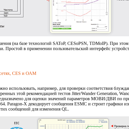
шения
(на базе технологий SAToP, CESoPSN, TDMoIP). При этом 
. Простой в применении пользовательский интерфейс устройст
 сетях, CES и ОАМ
но использовать, например, для проверки соответствия блужда
ных этой рекомендацией тестов Jitter/Wander Generation, Wander T
 предназначено для оценки значений параметров МОВИ/ДВИ по 
64.
Paragon-X
декодирует сообщения ESMC и строит графики изм
тих сообщений для изменения QL.