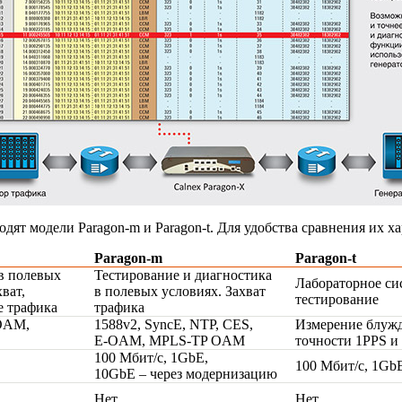
ходят модели
Paragon-m
и
Paragon-t
. Для удобства сравнения их х
Paragon-m
Paragon-t
в полевых
Тестирование и диагностика
Лабораторное си
ват,
в полевых условиях. Захват
тестирование
е трафика
трафика
OAM
,
1588v2, SyncE, NTP, CES,
Измерение блужд
E-OAM
,
MPLS-TP
OAM
точности 1PPS и
100 Мбит/с, 1GbE,
100 Мбит/с, 1Gb
10GbE – через модернизацию
Нет
Нет