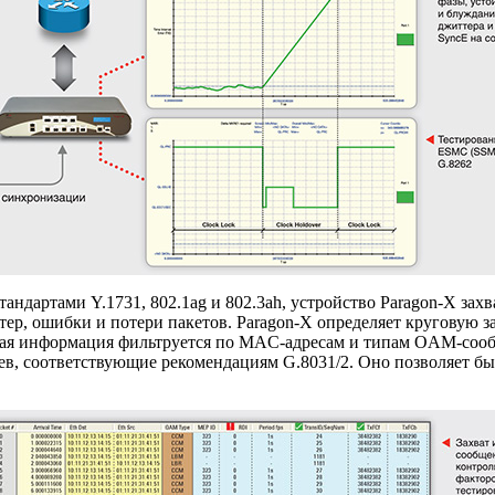
андартами Y.1731, 802.1ag и 802.3ah, устройство
Paragon-X
захв
тер, ошибки и потери пакетов.
Paragon-X
определяет круговую з
ая информация фильтруется по
MAC-адресам
и типам
OAM-соо
оев, соответствующие рекомендациям G.8031/2. Оно позволяет б