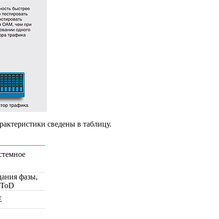
арактеристики сведены в таблицу.
стемное
ания фазы,
 ToD
E