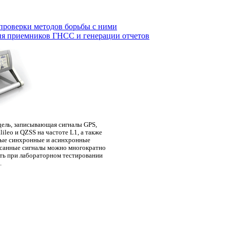
проверки методов борьбы с ними
ния приемников ГНСС и генерации отчетов
—
дель, записывающая сигналы GPS,
leo и QZSS на частоте L1, а также
ые синхронные и асинхронные
исанные сигналы можно многократно
ть при лабораторном тестировании
.
133 44 33
+7 495
info@tf.zone
Контакт
Новос