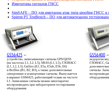
Имитаторы сигналов ГНСС
SimSAFE – ПО для имитации атак типа spoofing ГНСС и 
Spirent PT TestBench – ПО для автоматизации тестирова
GSS6425
—
GSS6400
устройство, записывающее сигналы GPS/QZSS
недорогая мо
(на частотах L1, L2, L5), SBAS (L1, L5), ГЛОНАСС
ГЛОНАСС, Gali
(L1, L2, L3), Galileo (E1, E5a, E5ab, E5b, E6)
дополнительн
и BeiDou (B1, B2, B3), а также дополнительные
сигналы. Зап
синхронные и асинхронные сигналы. Выпускается
воспроизводи
и вариант GSS6425, работающий только на частоте
оборудования
L1. Записанные сигналы можно многократно
воспроизводить при лабораторном тестировании
оборудования.