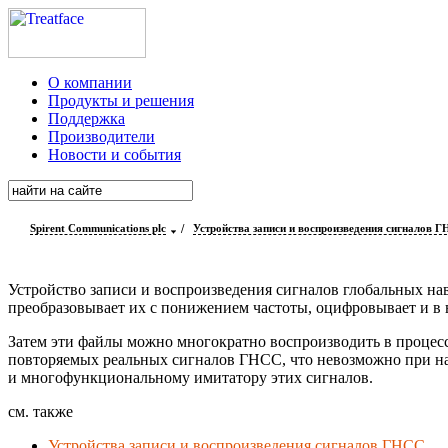
О компании
Продукты и решения
Поддержка
Производители
Новости и события
Spirent Communications plc
/
Устройства записи и воспроизведения сигналов 
Устройство записи и воспроизведения сигналов глобальных н
преобразовывает их с понижением частоты, оцифровывает и в в
Затем эти файлы можно многократно воспроизводить в процесс
повторяемых реальных сигналов ГНСС, что невозможно при на
и многофункциональному имитатору этих сигналов.
см. также
Устройства записи и воспроизведения сигналов ГНСС