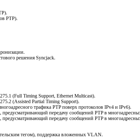
TP).
ов PTP).
хронизации.
тового решения Syncjack.
.
1 (Full Timing Support, Ethernet Multicast).
2 (Assisted Partial Timing Support).
ногоадресного трафика PTP поверх протоколов IPv4 и IPv6).
, предусматривающий передачу сообщений PTP в многоадресных 
, предусматривающий передачу сообщений PTP в многоадресных к
вательским тегом), поддержка вложенных VLAN.