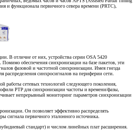
ничных, ведомых часов и часов APTS (Assisted Partial Timing
ния и функционала первичного севера времени (PRTC),
и. В отличие от них, устройства серии OSA 5420
 Помимо обеспечения синхронизации на базе пакетов, эти
налов фазовой и частотной синхронизации. Имея гнезда
ля распределения синхросигналов на периферии сети.
ной работы сетевых технологий следующего поколения,
фили PTP для синхронизации частоты и времени/фазы,
спечивает непрерывный мониторинг параметров синхронизации
ронизации. Он позволяет эффективно распределять
тры сигнала первичного эталонного источника.
убидиевый стандарт) и числом линейных плат расширения.