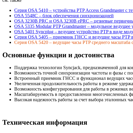
см. также
Серия OSA 5410 – устройства PTP Access Grandmaster с т
OSA 5548С – блок обеспечения синхронизацией
OSA 3230B PRC и OSA 3230B ePRC – цезиевые первичны
OSA 5335 Modular PTP Grandmaster – модульное ведущее 
OSA 5401 Syncplug – ведущее устройство PTP в виде мод
Серия OSA 5405 – приемник ГНСС и ведущие часы PTP 
Серия OSA 5420 – ведущие часы PTP среднего масштаба с
Основные функции и достоинства
Поддержка технологии Syncjack, предназначенной для ко
Возможность точной синхронизации частоты и фазы с пом
Встроенный приемник ГНСС и функционал ведущих час
Увеличенная продолжительность работы в режиме удержа
Возможность конфигурирования для работы в режимах ве
Масштабируемость в предоставлении многочисленных фи
Высокая надежность работы за счет выбора эталонных ча
Техническая информация