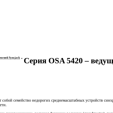
логией Syncjack
Серия OSA 5420 – ведущ
т собой семейство недорогих среднемасштабных устройств синх
ети.