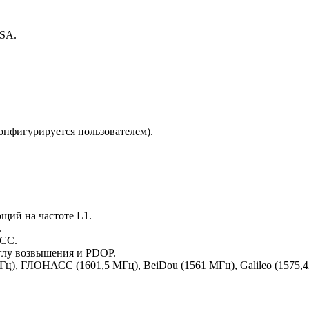
SA.
онфигурируется пользователем).
ий на частоте L1.
.
НСС.
глу возвышения и PDOP.
ц), ГЛОНАСС (1601,5 МГц), BeiDou (1561 МГц), Galileo (1575,