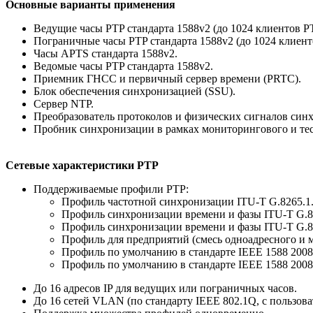
Основные варианты применения
Ведущие часы PTP стандарта 1588v2 (до 1024 клиентов P
Пограничные часы PTP стандарта 1588v2 (до 1024 клиент
Часы APTS стандарта 1588v2.
Ведомые часы PTP стандарта 1588v2.
Приемник ГНСС и первичный сервер времени (PRTC).
Блок обеспечения синхронизацией (SSU).
Сервер NTP.
Преобразователь протоколов и физических сигналов син
Пробник синхронизации в рамках мониторингового и тес
Сетевые характеристики PTP
Поддерживаемые профили PTP:
Профиль частотной синхронизации ITU-T G.8265.1
Профиль синхронизации времени и фазы ITU-T G.8275.
Профиль синхронизации времени и фазы ITU-T G.8275.
Профиль для предприятий (смесь одноадресного и м
Профиль по умолчанию в стандарте IEEE 1588 2008
Профиль по умолчанию в стандарте IEEE 1588 2008
До 16 адресов IP для ведущих или пограничных часов.
До 16 сетей VLAN (по стандарту IEEE 802.1Q, с пользо