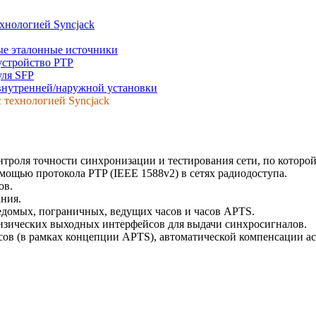
ехнологией Syncjack
е эталонные источники
устройство PTP
уля SFP
внутренней/наружной установки
 технологией Syncjack
нтроля точности синхронизации и тестирования сети, по которо
ощью протокола PTP (IEEE 1588v2) в сетях радиодоступа.
ов.
ния.
домых, пограничных, ведущих часов и часов APTS.
зических выходных интерфейсов для выдачи синхросигналов.
сов (в рамках концепции APTS), автоматической компенсации а