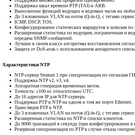
Поддержка множества профилей одновременно.
Поддержка шкал времени PTP (TAI) и ARB.
Выполнение функций ведущих и ведомых часов на любо
До 3 вложенных VLAN на поток (Q-in-Q, с тегами сервис
ICMP, DSCP, TOS.
Конфигурирование статических маршрутов к шлюзам по
Расширенная статистика по ведущим, пограничным и вед
передача SNMP-сообщений.
Лучшие в своем классе алгоритмы восстановления сигнал
Защита от DoS-атак с использованием аппаратного списк
Характеристики NTP
NTP-сервер Stratum 1 при синхронизации по сигналам Г
Поддержка NTP v2, v3, v4.
Аппаратная генерация временных меток.
Точность: ±100 нс относительно UTC.
До 16 адресов IP для NTP-сервера.
Поддержка PTP и NTP на одном и том же порте Ethernet.
Трансляция PTP в NTP.
До 3 вложенных VLAN на поток (Q-in-Q, с тегами сервис
Расширенная статистика по NTP и списки клиентов.
До 8000 транзакций в секунду (при конфигурировании в к
Резервная синхронизация по PTP в случае отказа синхро