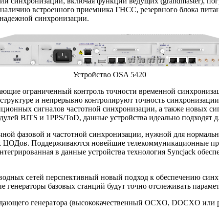
 синхронизации, включая функции ведущих (grandmaster), погра
я наличию встроенного приемника ГНСС, резервного блока пита
 надежной синхронизации.
Устройство OSA 5420
ающие ограниченный контроль точности временной синхронизаци
труктуре и непрерывно контролируют точность синхронизации.
ционных сигналов частотной синхронизации, а также новых сиг
дулей BITS и 1PPS/ToD, данные устройства идеально подходят д
очной фазовой и частотной синхронизации, нужной для нормаль
х ЦОДов. Поддерживаются новейшие телекоммуникационные про
интегрированная в данные устройства технология Syncjack обе
оводных сетей перспективный новый подход к обеспечению синх
ие генераторы базовых станций будут точно отслеживать параме
задающего генератора (высококачественный OCXO, DOCXO или р