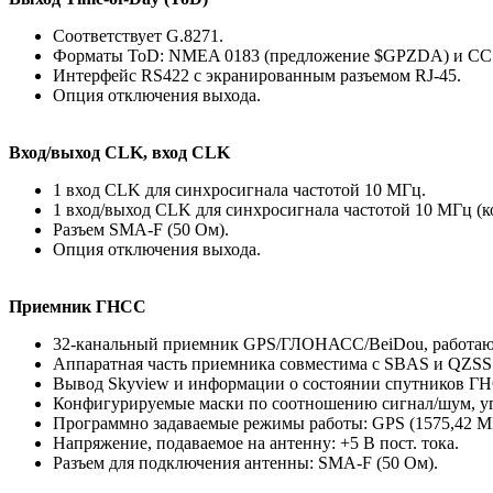
Соответствует G.8271.
Форматы ToD: NMEA 0183 (предложение $GPZDA) и CC
Интерфейс RS422 с экранированным разъемом RJ-45.
Опция отключения выхода.
Вход/выход CLK, вход CLK
1 вход CLK для синхросигнала частотой 10 МГц.
1 вход/выход CLK для синхросигнала частотой 10 МГц (к
Разъем SMA-F (50 Ом).
Опция отключения выхода.
Приемник ГНСС
32-канальный приемник GPS/ГЛОНАСС/BeiDou, работающ
Аппаратная часть приемника совместима с SBAS и QZSS
Вывод Skyview и информации о состоянии спутников Г
Конфигурируемые маски по соотношению сигнал/шум, у
Программно задаваемые режимы работы: GPS (1575,42 МГ
Напряжение, подаваемое на антенну: +5 В пост. тока.
Разъем для подключения антенны: SMA-F (50 Ом).