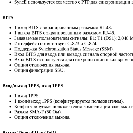
SyncE используется совместно с PTP для синхронизации 
BITS
1 вход BITS с экранированным разъемом RJ-48.
1 выход BITS с экранированным разъемом RJ-48.
Задаваемые пользователем сигналы: E1; T1 (DS1); 2,048 
Интерфейс соответствует G.823 и G.824.
Поддержка Synchronization Status Message (SSM).
Вход BITS для ввода или вывода сигнала опорной частоты
Вход BITS используется для синхронизации шкал времен
Опция отключения выхода.
Опция фильтрации SSU.
Вход/выход 1PPS, вход 1PPS
1 вход 1PPS.
1 вход/выход 1PPS (конфигурируется пользователем).
Конфигурируемая пользователем компенсация задержки н
Разъем SMA-F (50 Ом).
Опция отключения выхода.
Выход Time-of-Day (ToD)