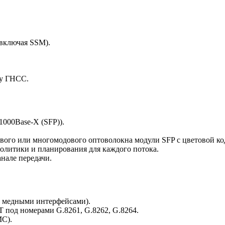
 включая SSM).
ку ГНСС.
1000Base-X (SFP)).
ого или многомодового оптоволокна модули SFP с цветовой коди
олитики и планирования для каждого потока.
нале передачи.
 и медными интерфейсами).
 под номерами G.8261, G.8262, G.8264.
MC).