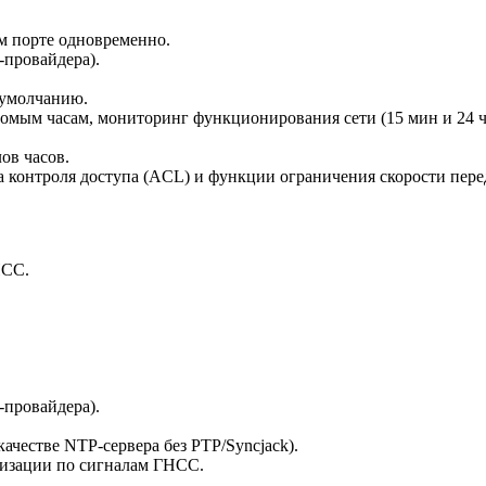
м порте одновременно.
-провайдера).
 умолчанию.
омым часам, мониторинг функционирования сети (15 мин и 24 
ов часов.
а контроля доступа (ACL) и функции ограничения скорости пере
НСС.
-провайдера).
ачестве NTP-сервера без PTP/Syncjack).
низации по сигналам ГНСС.