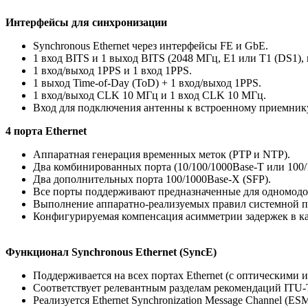
Интерфейсы для синхронизации
Synchronous Ethernet через интерфейсы FE и GbE.
1 вход BITS и 1 выход BITS (2048 МГц, E1 или T1 (DS1),
1 вход/выход 1PPS и 1 вход 1PPS.
1 выход Time-of-Day (ToD) + 1 вход/выход 1PPS.
1 вход/выход CLK 10 МГц и 1 вход CLK 10 МГц.
Вход для подключения антенны к встроенному приемни
4 порта Ethernet
Аппаратная генерация временных меток (PTP и NTP).
Два комбинированных порта (10/100/1000Base-T или 100/
Два дополнительных порта 100/1000Base-X (SFP).
Все порты поддерживают предназначенные для одномодов
Выполнение аппаратно-реализуемых правил системной п
Конфигурируемая компенсация асимметрии задержек в ка
Функционал Synchronous Ethernet (SyncE)
Поддерживается на всех портах Ethernet (с оптическими
Соответствует релевантным разделам рекомендаций ITU-T
Реализуется Ethernet Synchronization Message Channel (ES