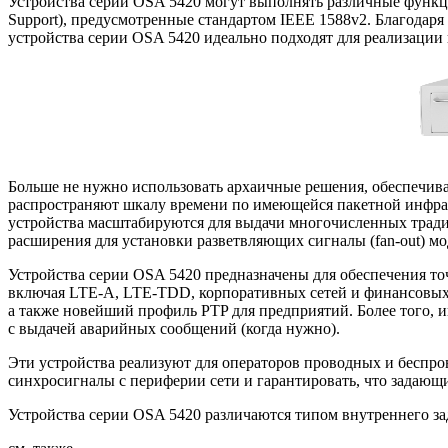
Устройства серии OSA 5420 могут выполнять различные функции
Support), предусмотренные стандартом IEEE 1588v2. Благодар
устройства серии OSA 5420 идеально подходят для реализации
Больше не нужно использовать архаичные решения, обеспечив
распространяют шкалу времени по имеющейся пакетной инфрас
устройства масштабируются для выдачи многочисленных тради
расширения для установки разветвляющих сигналы (fan-out) мо
Устройства серии OSA 5420 предназначены для обеспечения т
включая LTE-A, LTE-TDD, корпоративных сетей и финансовы
а также новейший профиль PTP для предприятий. Более того, 
с выдачей аварийных сообщений (когда нужно).
Эти устройства реализуют для операторов проводных и беспр
синхросигналы с периферии сети и гарантировать, что задающ
Устройства серии OSA 5420 различаются типом внутреннего 